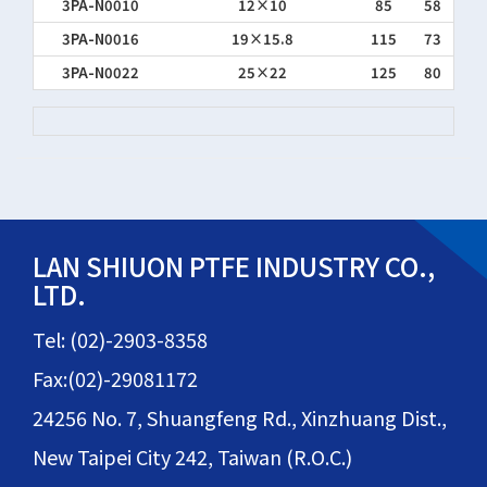
3PA-N0010
12×10
85
58
3PA-N0016
19×15.8
115
73
3PA-N0022
25×22
125
80
LAN SHIUON PTFE INDUSTRY CO.,
LTD.
Tel: (02)-2903-8358
Fax:(02)-29081172
24256 No. 7, Shuangfeng Rd., Xinzhuang Dist.,
New Taipei City 242, Taiwan (R.O.C.)