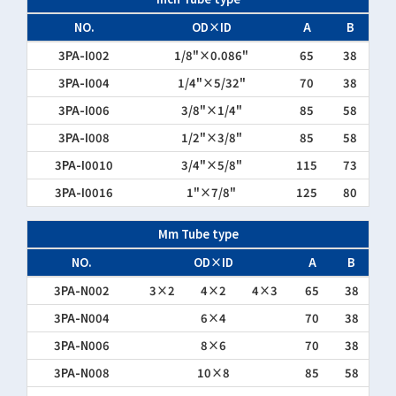
NO.
OD×ID
A
B
3PA-I002
1/8"×0.086"
65
38
3PA-I004
1/4"×5/32"
70
38
3PA-I006
3/8"×1/4"
85
58
3PA-I008
1/2"×3/8"
85
58
3PA-I0010
3/4"×5/8"
115
73
3PA-I0016
1"×7/8"
125
80
Mm Tube type
NO.
OD×ID
A
B
3PA-N002
3×2
4×2
4×3
65
38
3PA-N004
6×4
70
38
3PA-N006
8×6
70
38
3PA-N008
10×8
85
58