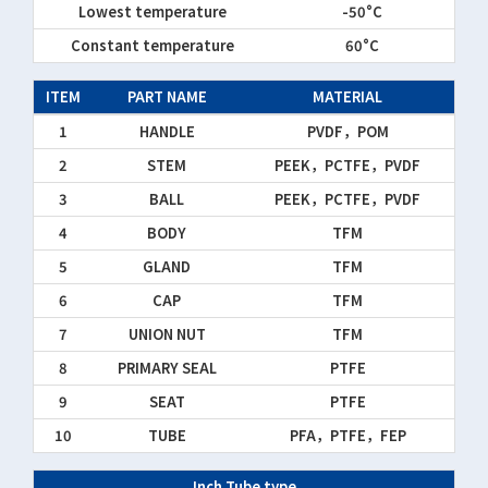
Lowest temperature
-50°C
Constant temperature
60°C
ITEM
PART NAME
MATERIAL
1
HANDLE
PVDF，POM
2
STEM
PEEK，PCTFE，PVDF
3
BALL
PEEK，PCTFE，PVDF
4
BODY
TFM
5
GLAND
TFM
6
CAP
TFM
7
UNION NUT
TFM
8
PRIMARY SEAL
PTFE
9
SEAT
PTFE
10
TUBE
PFA，PTFE，FEP
Inch Tube type