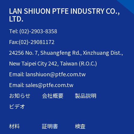
LAN SHIUON PTFE INDUSTRY CO.,
LTD.
Tel: (02)-2903-8358
Fax:(02)-29081172
24256 No. 7, Shuangfeng Rd., Xinzhuang Dist.,
New Taipei City 242, Taiwan (R.O.C.)
Email: lanshiuon@ptfe.com.tw
Email: sales@ptfe.com.tw
お知らせ
会社概要
製品説明
ビデオ
材料
証明書
検査