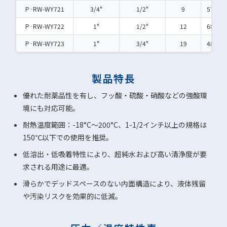
P·RW-WY721
3/4"
1/2"
9
57
P·RW-WY722
1"
1/2"
12
68
P·RW-WY723
1"
3/4"
19
48
製品特長
優れた耐薬品性を有し、フッ酸・硫酸・硝酸などの強酸環
境にも対応可能。
耐熱温度範囲：-18°C～200°C、1-1/2インチ以上の規格は
150℃以下での使用を推奨。
低溶出・低吸着特性により、超純水および高い清浄度が要
求される用途に最適。
滑らかでデッドスペースのない内面構造により、液体残留
や汚染リスクを効果的に低減。