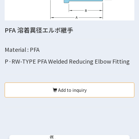
PFA 溶着異径エルボ継手
Material : PFA
P·RW-TYPE PFA Welded Reducing Elbow Fitting
Add to inquiry