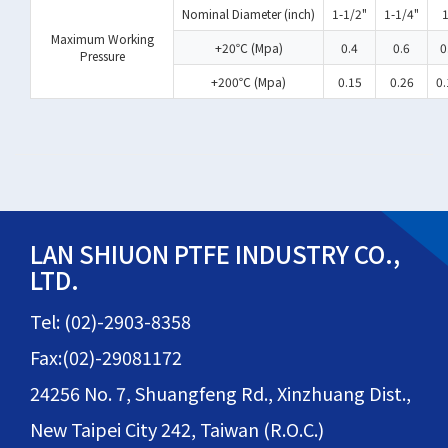
Nominal Diameter (inch)
1-1/2"
1-1/4"
1
Maximum Working
+20℃ (Mpa)
0.4
0.6
0
Pressure
+200℃ (Mpa)
0.15
0.26
0.
LAN SHIUON PTFE INDUSTRY CO.,
LTD.
Tel: (02)-2903-8358
Fax:(02)-29081172
24256 No. 7, Shuangfeng Rd., Xinzhuang Dist.,
New Taipei City 242, Taiwan (R.O.C.)