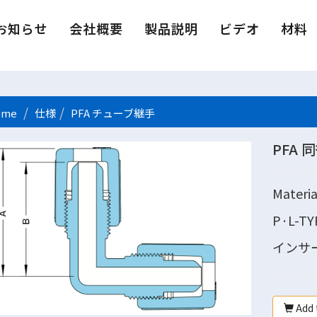
お知らせ
会社概要
製品説明
ビデオ
材料
me
仕様
PFA チューブ継手
PFA
Materia
P·L-TYP
インサ
Add 