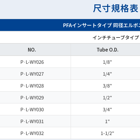
尺寸規格表
PFAインサートタイプ
同径エルボ
インチチューブタイプ
NO.
Tube O.D.
P·L-WY026
1/8"
P·L-WY027
1/4"
P·L-WY028
3/8"
P·L-WY029
1/2"
P·L-WY030
3/4"
P·L-WY031
1"
P·L-WY032
1-1/2"