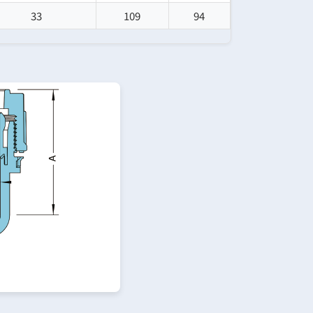
33
109
94