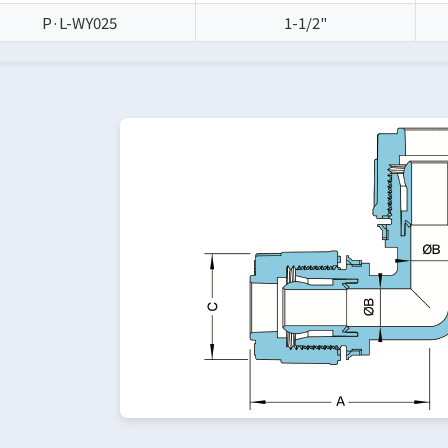
P·L-WY025
1-1/2"