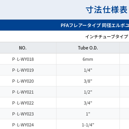
寸法仕様表
PFAフレアータイプ
同径エルボ
インチチューブタイプ
NO.
Tube O.D.
P·L-WY018
6mm
P·L-WY019
1/4"
P·L-WY020
3/8"
P·L-WY021
1/2"
P·L-WY022
3/4"
P·L-WY023
1"
P·L-WY024
1-1/4"