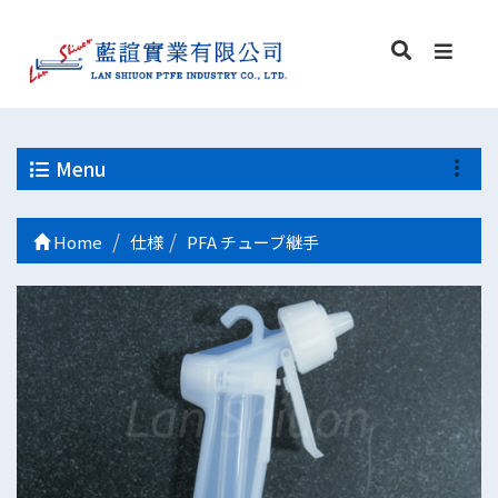
Menu
Home
仕様
PFA チューブ継手