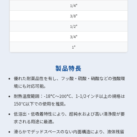
1/4"
3/8"
1/2"
3/4"
1"
製品特長
優れた耐薬品性を有し、フッ酸・硫酸・硝酸などの強酸環
境にも対応可能。
耐熱温度範囲：-18°C～200°C、1-1/2インチ以上の規格は
150℃以下での使用を推奨。
低溶出・低吸着特性により、超純水および高い清浄度が要
求される用途に最適。
滑らかでデッドスペースのない内面構造により、液体残留