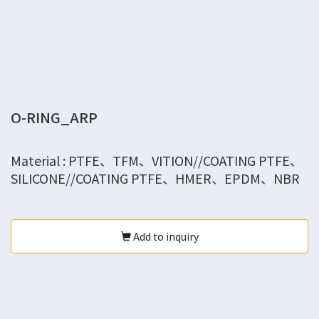
O-RING_ARP
Material : PTFE、TFM、VITION//COATING PTFE、
SILICONE//COATING PTFE、HMER、EPDM、NBR
Add to inquiry