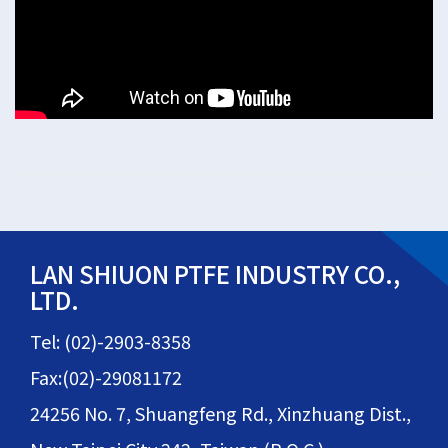
LAN SHIUON PTFE INDUSTRY CO.,
LTD.
Tel: (02)-2903-8358
Fax:(02)-29081172
24256 No. 7, Shuangfeng Rd., Xinzhuang Dist.,