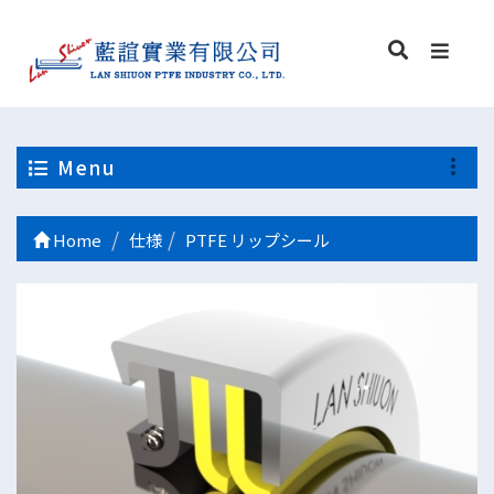
Menu
Home
仕様
PTFE リップシール