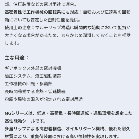
部、油圧装置などの密封用途に適合。
高密着性で工作機械の回転系にも対応：
自転および伝達系の回転
軸においても安定した密封性能を提供。
使用上の注意：
マルチリップ構造は
瞬間的な始動
において抵抗が
大きくなる場合があるため、あらかじめ潤滑しておくことを推奨
します。
主な用途：
ギアボックス外部の密封機構
油圧システム、液圧駆動装置
工作機械の回転・駆動部
長時間稼働する高熱・低速機器
粉塵や異物の混入が想定される密封用途
MGシリーズは、低速・高荷重・長時間運転・過酷環境を想定した
高性能軸シールです。
多層リップによる高密着構造、オイルリターン機構、優れた耐久
材質により、重負荷装置における高い信頼性を実現します。