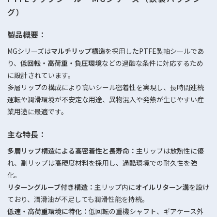
グ）
製品概要：
MGシリーズは
マルチリップ構造
を採用したPTFE製軸シールであ
り、
低回転・高荷重・負圧環境
などの過酷な条件に対応するため
に設計されています。
多層リップの構成により高いシール密着性を実現し、長時間連続
運転や潤滑環境が不安定な用途、異物混入や発熱が生じやすい産
業用途に最適です。
主な特長：
多層リップ構造による高密着性と長寿命：
主リップは放熱性に優
れ、副リップは高硬度材料を採用し、過酷環境での耐久性を強
化。
リターングルーブ付き構造：
主リップ内に
オイルリターン溝
を設け
ており、潤滑油が不足しても潤滑性能を持続。
低速・高荷重環境に特化：
低回転の重機シャフト、ギアケース外