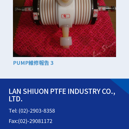
PUMP維修報告 3
LAN SHIUON PTFE INDUSTRY CO.,
LTD.
Tel: (02)-2903-8358
Fax:(02)-29081172