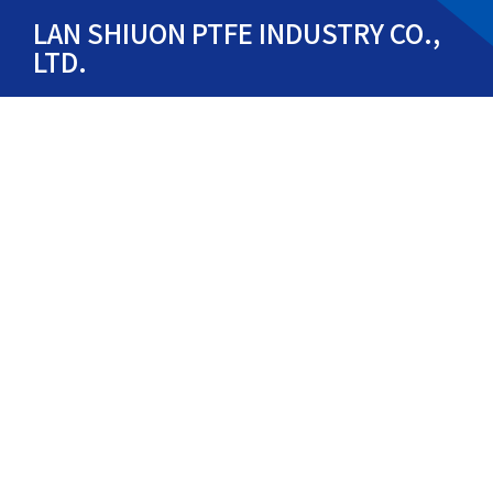
LAN SHIUON PTFE INDUSTRY CO.,
LTD.
Tel: (02)-2903-8358
Fax:(02)-29081172
24256 No. 7, Shuangfeng Rd., Xinzhuang Dist.,
New Taipei City 242, Taiwan (R.O.C.)
Email: lanshiuon@ptfe.com.tw
Email: sales@ptfe.com.tw
お知らせ
会社概要
製品説明
ビデオ
材料
証明書
検査