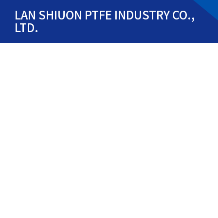
LAN SHIUON PTFE INDUSTRY CO.,
LTD.
Tel: (02)-2903-8358
Fax:(02)-29081172
24256 No. 7, Shuangfeng Rd., Xinzhuang Dist.,
New Taipei City 242, Taiwan (R.O.C.)
Email: lanshiuon@ptfe.com.tw
Email: sales@ptfe.com.tw
お知らせ
会社概要
製品説明
ビデオ
材料
証明書
検査