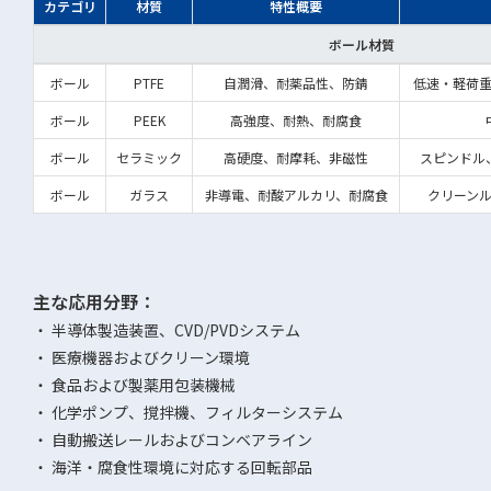
カテゴリ
材質
特性概要
ボール材質
ボール
PTFE
自潤滑、耐薬品性、防錆
低速・軽荷
ボール
PEEK
高強度、耐熱、耐腐食
ボール
セラミック
高硬度、耐摩耗、非磁性
スピンドル
ボール
ガラス
非導電、耐酸アルカリ、耐腐食
クリーン
主な応用分野：
・ 半導体製造装置、CVD/PVDシステム
・ 医療機器およびクリーン環境
・ 食品および製薬用包装機械
・ 化学ポンプ、撹拌機、フィルターシステム
・ 自動搬送レールおよびコンベアライン
・ 海洋・腐食性環境に対応する回転部品