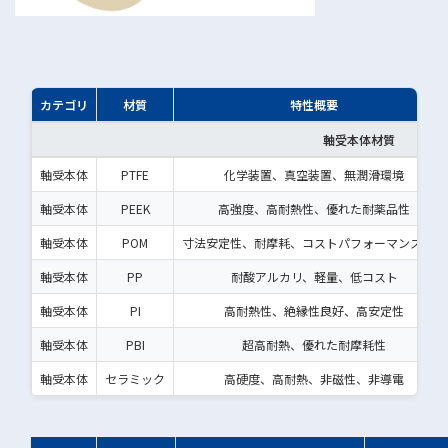
カテゴリ
材質
特性概要
軸受本体材質
軸受本体
PTFE
化学装置、真空装置、無潤滑環境
軸受本体
PEEK
高強度、高耐熱性、優れた耐薬品性
軸受本体
POM
寸法安定性、耐摩耗、コストパフォーマンス良好
軸受本体
PP
耐酸アルカリ、軽量、低コスト
軸受本体
PI
高耐熱性、絶縁性良好、高安定性
軸受本体
PBI
超高耐熱、優れた耐摩耗性
軸受本体
セラミック
高硬度、高耐熱、非磁性、非導電