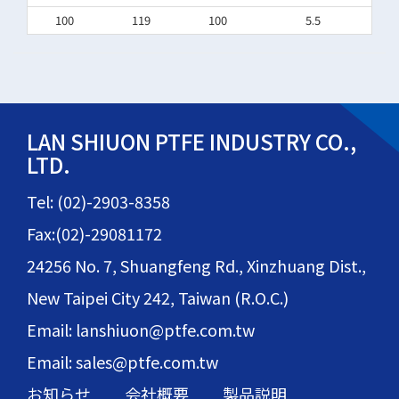
100
119
100
5.5
LAN SHIUON PTFE INDUSTRY CO.,
LTD.
Tel: (02)-2903-8358
Fax:(02)-29081172
24256 No. 7, Shuangfeng Rd., Xinzhuang Dist.,
New Taipei City 242, Taiwan (R.O.C.)
Email: lanshiuon@ptfe.com.tw
Email: sales@ptfe.com.tw
お知らせ
会社概要
製品説明