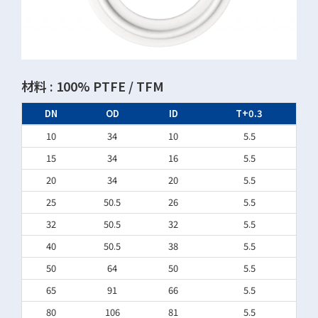
材料 : 100% PTFE / TFM
DN
OD
ID
T+0.3
10
34
10
5.5
15
34
16
5.5
20
34
20
5.5
25
50.5
26
5.5
32
50.5
32
5.5
40
50.5
38
5.5
50
64
50
5.5
65
91
66
5.5
80
106
81
5.5