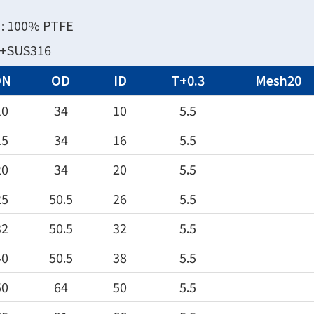
: 100% PTFE
+SUS316
DN
OD
ID
T+0.3
Mesh20
10
34
10
5.5
15
34
16
5.5
20
34
20
5.5
25
50.5
26
5.5
32
50.5
32
5.5
40
50.5
38
5.5
50
64
50
5.5